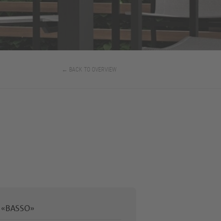
← BACK TO OVERVIEW
 «BASSO»