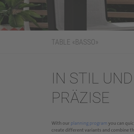
TABLE «BASSO»
IN STIL UN
PRÄZISE
With our
planning program
you can quick
create different variants and combine t