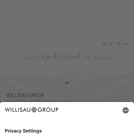
DE
EN
FR
NL
WILLISAU GROUP
C/O TISCH & STUHL WILLISAU AG
ETTISWILERSTRASSE 26, 6130 WILLISAU, SWITZERLAND
FON: +41 41 972 70 10