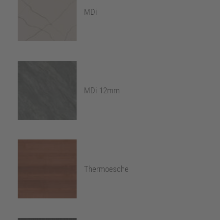
MDi
MDi 12mm
Thermoesche