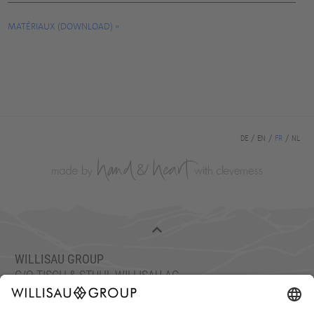
MATÉRIAUX (DOWNLOAD)
DE
EN
FR
NL
WILLISAU GROUP
C/O TISCH & STUHL WILLISAU AG
ETTISWILERSTRASSE 26, 6130 WILLISAU, SUISSE