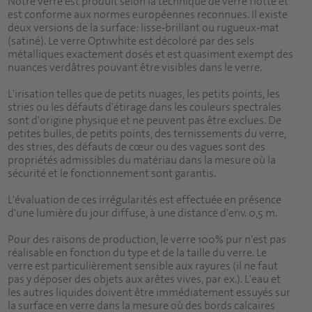
Notre verre est produit selon la technique de verre flotté et
est conforme aux normes européennes reconnues. Il existe
deux versions de la surface: lisse-brillant ou rugueux-mat
(satiné). Le verre Optiwhite est décoloré par des sels
métalliques exactement dosés et est quasiment exempt des
nuances verdâtres pouvant être visibles dans le verre.
L'irisation telles que de petits nuages, les petits points, les
stries ou les défauts d'étirage dans les couleurs spectrales
sont d'origine physique et ne peuvent pas être exclues. De
petites bulles, de petits points, des ternissements du verre,
des stries, des défauts de cœur ou des vagues sont des
propriétés admissibles du matériau dans la mesure où la
sécurité et le fonctionnement sont garantis.
L'évaluation de ces irrégularités est effectuée en présence
d'une lumière du jour diffuse, à une distance d'env. 0,5 m.
Pour des raisons de production, le verre 100% pur n'est pas
réalisable en fonction du type et de la taille du verre. Le
verre est particulièrement sensible aux rayures (il ne faut
pas y déposer des objets aux arêtes vives, par ex.). L'eau et
les autres liquides doivent être immédiatement essuyés sur
la surface en verre dans la mesure où des bords calcaires