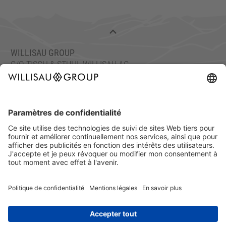
WILLISAU GROUP
C/O TISCH & STUHL WILLISAU AG
ETTISWILERSTRASSE 26, 6130 WILLISAU, SUISSE
TEL.: +41 41 972 70 10
FAX : +41 41 972 70 11
info@willisaugroup.ch
MENTIONS LÉGALES
PROTECTION DES
DONNÉES