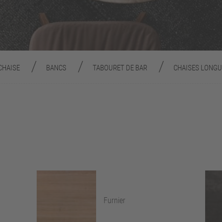
CHAISE
BANCS
TABOURET DE BAR
CHAISES LONGU
Furnier