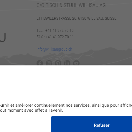
C/O TISCH & STUHL WILLISAU AG
ETTISWILERSTRASSE 26, 6130 WILLISAU, SUISSE
TEL.: +41 41 972 70 10
FAX : +41 41 972 70 11
info@willisaugroup.ch
© 2026 WILLISAU GROUP • TOUS DROITS RÉSERVÉS.