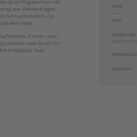
ts op zijn filigrane lijnen. Hij
NAAM
t op zeer stabiele dragers.
k met functionaliteit. Zijn
MERK
 aan elke smaak.
SOFTMOTION
uiftechniek of in een vaste
MEER INFORMA
 zijn charmes, maar houdt zich
n het middelpunt staat.
FORMGEBUNG
VARIANTEN