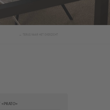
← TERUG NAAR HET OVERZICHT
 «PRATO»