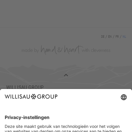
DE
EN
FR
NL
WILLISAU GROUP
C/O TISCH & STUHL WILLISAU AG
ETTISWILERSTRASSE 26, 6130 WILLISAU, ZWITSERLAND
TEL.: +41 41 972 70 10
FAX: +41 41 972 70 11