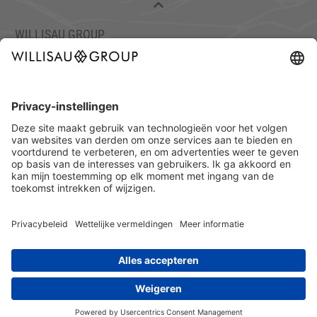
WILLISAU GROUP
C/O TISCH & STUHL WILLISAU AG
ETTISWILERSTRASSE 26, 6130 WILLISAU, ZWITSERLAND
TEL.: +41 41 972 70 10
FAX: +41 41 972 70 11
info@willisaugroup.ch
IMPRESSUM
PRIVACY