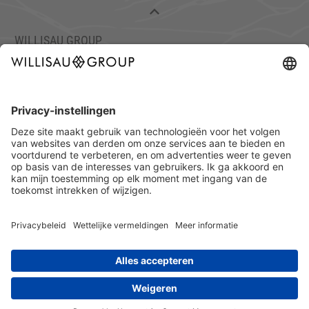
WILLISAU GROUP
C/O TISCH & STUHL WILLISAU AG
ETTISWILERSTRASSE 26, 6130 WILLISAU, ZWITSERLAND
TEL.: +41 41 972 70 10
FAX: +41 41 972 70 11
info@willisaugroup.ch
IMPRESSUM
PRIVACY