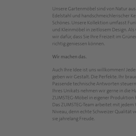
Unsere Gartenmöbel sind von Natur aus
Edelstahl und handschmeichlerischer Ker
Schönes. Unsere Kollektion umfasst Funk
und Kleinmöbel in zeitlosem Design. Als
wir dafür, dass Sie Ihre Freizeit im Grün
richtig geniessen können.
Wir machen das.
Auch Ihre Idee ist uns willkommen! Je
geben wir Gestalt. Die Perfekte. Ihr bra
Passende technische Antworten steuern 
Ihres Unikats nehmen wir gerne in die Han
ZUMSTEG-Möbel in eigener Produktion he
Das ZUMSTEG-Team arbeitet mit jedem 
Niveau, denn echte Schweizer Qualität v
sie jahrelang Freude.