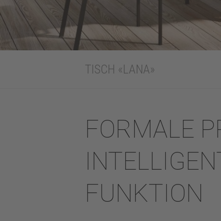
TISCH «LANA»
FORMALE P
INTELLIGEN
FUNKTION