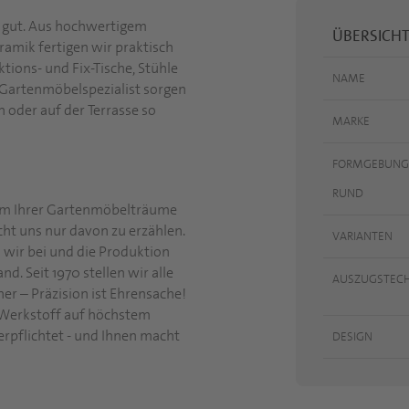
 gut. Aus hochwertigem
ÜBERSICHT
amik fertigen wir praktisch
tions- und Fix-Tische, Stühle
NAME
 Gartenmöbelspezialist sorgen
en oder auf der Terrasse so
MARKE
FORMGEBUNG
RUND
dem Ihrer Gartenmöbelträume
ucht uns nur davon zu erzählen.
VARIANTEN
wir bei und die Produktion
d. Seit 1970 stellen wir alle
AUSZUGSTECH
r – Präzision ist Ehrensache!
Werkstoff auf höchstem
erpflichtet - und Ihnen macht
DESIGN