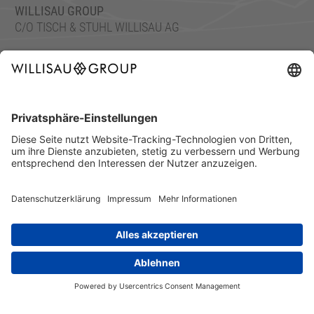
WILLISAU GROUP
C/O TISCH & STUHL WILLISAU AG
ETTISWILERSTRASSE 26, 6130 WILLISAU, SWITZERLAND
TEL.: +41 41 972 70 10
FAX: +41 41 972 70 11
info@willisaugroup.ch
IMPRESSUM
DATENSCHUTZ