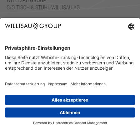
WILLISAU GROUP
C/O TISCH & STUHL WILLISAU AG
ETTISWILERSTRASSE 26, 6130 WILLISAU, SWITZERLAND
TEL.: +41 41 972 70 10
FAX: +41 41 972 70 11
info@willisaugroup.ch
IMPRESSUM
DATENSCHUTZ
© 2026 WILLISAU GROUP • ALLE RECHTE VORBEHALTEN.